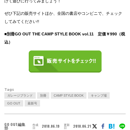
けて遊びに行ってみましょう！
ぜひ下記の販売サイトほか、全国の書店やコンビニで、チェック
してみてください
!!
■
別冊
GO OUT THE CAMP STYLE BOOK vol.11
定価￥
990
（税
込）
Tags
ガレージブランド
別冊
CAMP STYLE BOOK
キャンプ場
GO OUT
最新号
GO OUT編集
作成
更新
2018.06.19
2018.06.21
部
日
日