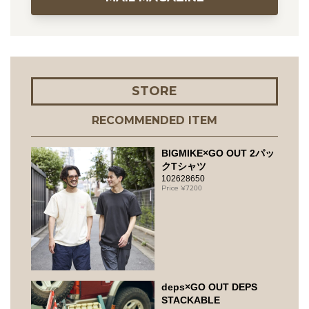
STORE
RECOMMENDED ITEM
BIGMIKE×GO OUT 2パッ
クTシャツ
102628650
7200
deps×GO OUT DEPS
STACKABLE