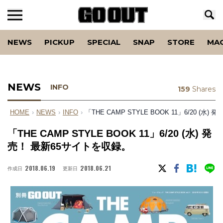
NEWS
PICKUP
SPECIAL
SNAP
STORE
MA
NEWS
INFO
159
Shares
HOME
›
NEWS
›
INFO
›
「THE CAMP STYLE BOOK 11」6/20 (水
「THE CAMP STYLE BOOK 11」6/20 (水) 発
売！ 最新65サイトを収録。
2018.06.19
2018.06.21
作成日
更新日