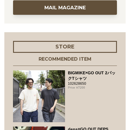
MAIL MAGAZINE
STORE
RECOMMENDED ITEM
BIGMIKE×GO OUT 2パッ
クTシャツ
102628650
7200
deps×GO OUT DEPS