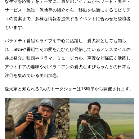
な生活を応援」をテーマに、最新のアイテムからフード・美容・
サービス・施設・保険等の紹介から、移動を快適にするモビリテ
ィの提案まで、多様な情報を提供するイベントに合わせた登壇者
もいます。
バラエティ番組やライブを中心に活躍し、愛犬家としても知ら
れ、SNSや番組でその愛をたびたび発信しているノンスタイルの
井上裕介。映画やドラマ、ミュージカル、声優など幅広く活躍し
アウトドアの趣味やポメラニアンの愛犬むすびちゃんとの日常も
注目を集めている美山加恋。
愛犬家と知られる2人のトークショーは15時半から開催されます。