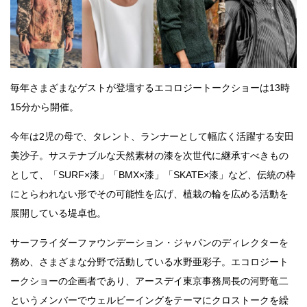
毎年さまざまなゲストが登壇するエコロジートークショーは13時
15分から開催。
今年は2児の母で、タレント、ランナーとして幅広く活躍する安田
美沙子。サステナブルな天然素材の漆を次世代に継承すべきもの
として、「SURF×漆」「BMX×漆」「SKATE×漆」など、伝統の枠
にとらわれない形でその可能性を広げ、植栽の輪を広める活動を
展開している堤卓也。
サーフライダーファウンデーション・ジャパンのディレクターを
務め、さまざまな分野で活動している水野亜彩子。エコロジート
ークショーの企画者であり、アースデイ東京事務局長の河野竜二
というメンバーでウェルビーイングをテーマにクロストークを繰