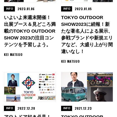
2023.01.06
2023.01.05
INFO
INFO
いよいよ来週末開催！
TOKYO OUTDOOR
出展ブース＆見どころ満
SHOW2023に続報！新
載のTOKYO OUTDOOR
たな著名人による展示、
SHOW 2023の注目コン
参戦ブランドや新規エリ
テンツを予習しよう。
アなど、大盛り上がり間
違いなし！
KEI MATSUO
KEI MATSUO
2022.12.28
2021.12.23
INFO
INFO
アウトドア好き必見！
TOKYO OUTDOOR