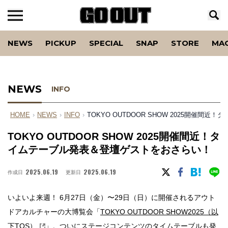
NEWS
PICKUP
SPECIAL
SNAP
STORE
MA
NEWS
INFO
HOME
›
NEWS
›
INFO
›
TOKYO OUTDOOR SHOW 2025開催
TOKYO OUTDOOR SHOW 2025開催間近！タ
イムテーブル発表＆登壇ゲストをおさらい！
2025.06.19
2025.06.19
作成日
更新日
いよいよ来週！ 6月27日（金）〜29日（日）に開催されるアウト
ドアカルチャーの大博覧会「
TOKYO OUTDOOR SHOW2025（以
下TOS）
」。ついにステージコンテンツのタイムテーブルも発