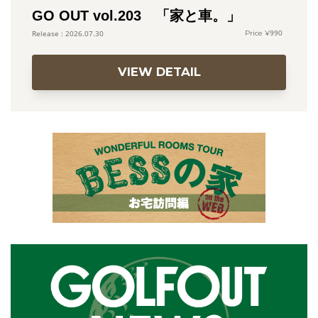
GO OUT vol.203 「家と車。」
990
2026.07.30
VIEW DETAIL