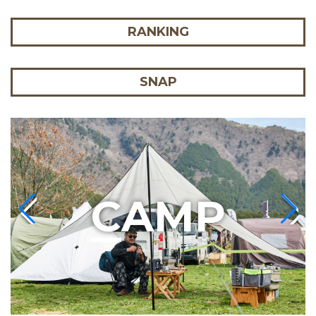
RANKING
SNAP
C
AMP