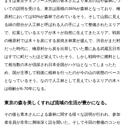
まずは東京チェンソーズ代表の青木さんより東京の山や森林につ
いての説明を受ける。東京は面積の36%が森林となっており、檜
原村においては93%が森林で占めているそう。そして山肌に見え
る緑の部分が人工林と呼ばれる人の手によって整備されたエリア
で、紅葉しているエリアが木々が自然に生えてきたエリア。戦前
の檜原村では木々を炭にする炭焼き林業が盛んで、渋谷がまだ村
だった時代に、檜原村から炭を出荷していた麓にある武蔵五日市
はすでに町だったほど栄えていたそう。しかし戦時中に燃料とし
て相当数の木が伐採され日本全国がハゲ山となってしまったた
め、国が主導して戦後に植林を行ったのが今の山の状態のベース
となっているそう。なので人工林として見えているエリアの木々
は樹齢が6-70年になる。
東京の森を美しくすれば流域の生活が豊かになる。
その後も青木さんによる森林に関する様々な説明が行われ、参加
者全員が非常に興味深く話を聞いた。そして今回の整備のコンセ