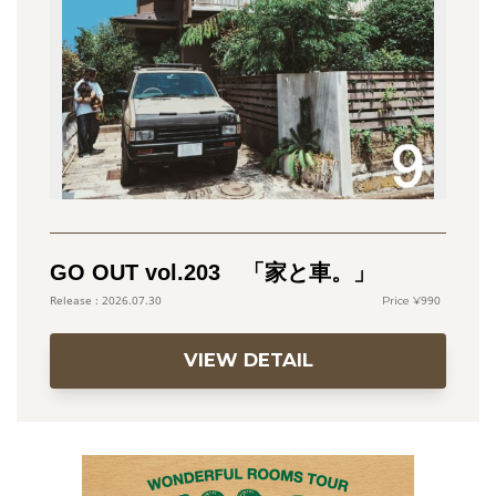
GO OUT vol.203 「家と車。」
990
2026.07.30
VIEW DETAIL