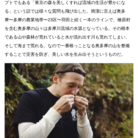
プトでもある「東京の森を美しくすれば流域の生活が豊かにな
る」という話では様々な質問も飛び出した。簡潔に言えば奥多
摩〜多摩の農業地帯〜23区〜羽田と続く一本のラインで、檜原村
を含む奥多摩の山々は多摩川流域の水源となっている。その根本
である山や森林が荒れていると水が流れ出す川も荒れてしまい、
そして海まで荒れる。なので一番根っことなる奥多摩の山を整備
することで災害を防ぎ、美しい水を生み出そうというものだ。