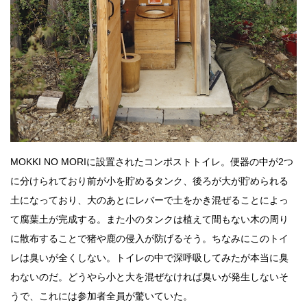
MOKKI NO MORIに設置されたコンポストトイレ。便器の中が2つ
に分けられており前が小を貯めるタンク、後ろが大が貯められる
土になっており、大のあとにレバーで土をかき混ぜることによっ
て腐葉土が完成する。また小のタンクは植えて間もない木の周り
に散布することで猪や鹿の侵入が防げるそう。ちなみにこのトイ
レは臭いが全くしない。トイレの中で深呼吸してみたが本当に臭
わないのだ。どうやら小と大を混ぜなければ臭いが発生しないそ
うで、これには参加者全員が驚いていた。