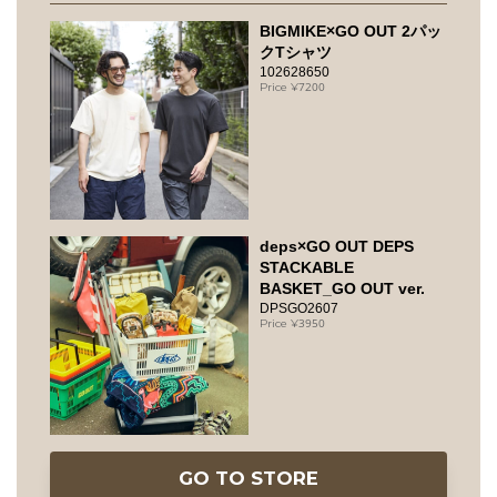
BIGMIKE×GO OUT 2パッ
クTシャツ
102628650
7200
deps×GO OUT DEPS
STACKABLE
BASKET_GO OUT ver.
DPSGO2607
3950
GO TO STORE