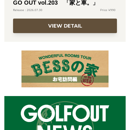
GO OUT vol.203 「家と車。」
990
2026.07.30
VIEW DETAIL