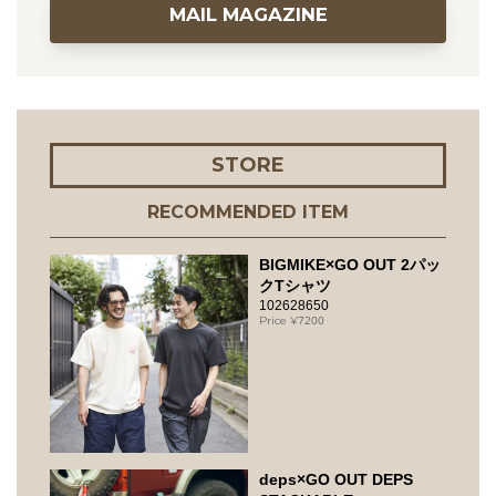
MAIL MAGAZINE
STORE
RECOMMENDED ITEM
BIGMIKE×GO OUT 2パッ
クTシャツ
102628650
7200
deps×GO OUT DEPS