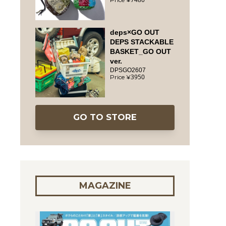
deps×GO OUT
DEPS STACKABLE
BASKET_GO OUT
ver.
DPSGO2607
3950
GO TO STORE
MAGAZINE