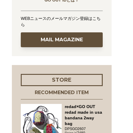
GO OUT IDとは？
WEBニュースのメールマガジン登録はこち
ら
MAIL MAGAZINE
STORE
RECOMMENDED ITEM
redad×GO OUT
redad made in usa
bandana 2way
bag
DPSGO2607
7480