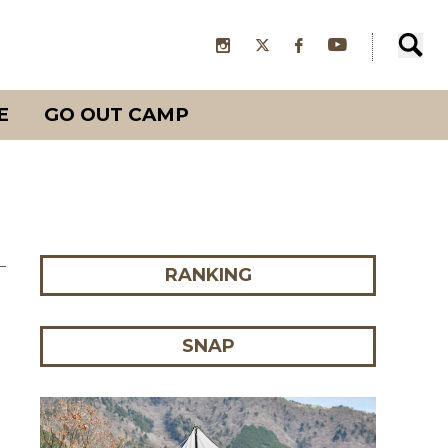
E
GO OUT CAMP
RANKING
SNAP