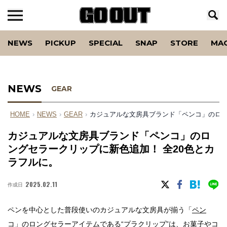
NEWS
PICKUP
SPECIAL
SNAP
STORE
MA
NEWS
GEAR
HOME
›
NEWS
›
GEAR
›
カジュアルな文房具ブランド「ペンコ」のロン
カジュアルな文房具ブランド「ペンコ」のロ
ングセラークリップに新色追加！ 全20色とカ
ラフルに。
2025.02.11
作成日
ペンを中心とした普段使いのカジュアルな文房具が揃う「
ペン
コ
」のロングセラーアイテムである“プラクリップ”は、お菓子やコ