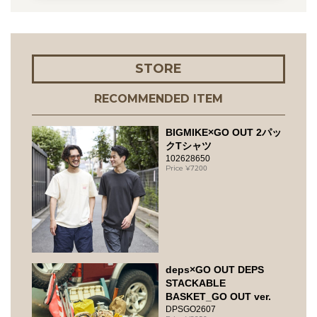
STORE
RECOMMENDED ITEM
BIGMIKE×GO OUT 2パッ
クTシャツ
102628650
7200
deps×GO OUT DEPS
STACKABLE
BASKET_GO OUT ver.
DPSGO2607