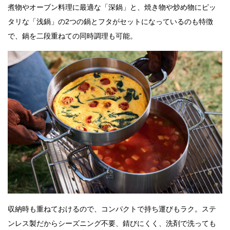
煮物やオーブン料理に最適な「深鍋」と、焼き物や炒め物にピッ
タリな「浅鍋」の2つの鍋とフタがセットになっているのも特徴
で、鍋を二段重ねての同時調理も可能。
収納時も重ねておけるので、コンパクトで持ち運びもラク。ステ
ンレス製だからシーズニング不要、錆びにくく、洗剤で洗っても