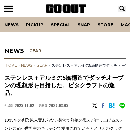
NEWS
PICKUP
SPECIAL
SNAP
STORE
MA
NEWS
GEAR
HOME
›
NEWS
›
GEAR
›
ステンレス＋アルミの5層構造でダッチオーブ
ステンレス＋アルミの5層構造でダッチオーブ
ンの理想形を目指した、ビタクラフトの逸
品。
2023.08.02
2023.08.03
作成日
更新日
1939年の創業以来変わらない製法で熟練の職人が作り上げるステ
ンレス鍋が世界中のキッチンで愛用されているアメリカのクック