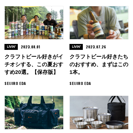
2023.08.01
2023.07.26
LIVIN'
LIVIN'
クラフトビール好きがイ
クラフトビール好きたち
チオシする、この夏おす
のおすすめ、まずはこの
すめ20選。【保存版】
1本。
SEIJIRO EDA
SEIJIRO EDA