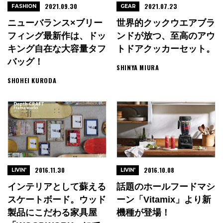
2021.09.30
2021.07.23
FASHION
GEAR
ニューバランス×ブリー
世界的クックウエアブラ
フィング最新作は、ドッ
ンドが放つ、至高のアウ
キング自在な大容量タフ
トドアクッカーセット。
バッグ！
SHINYA MIURA
SHOHEI KURODA
2016.11.30
2016.10.08
LIVIN'
LIVIN'
インテリアとして蘇える
話題のホールフードマシ
スケートボード。ウッド
ーン「Vitamix」より新
製品にこだわる家具屋
機種が登場！