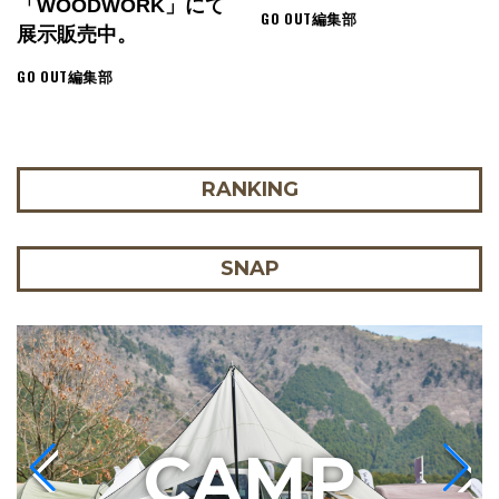
「WOODWORK」にて
GO OUT編集部
展示販売中。
GO OUT編集部
RANKING
SNAP
C
AMP