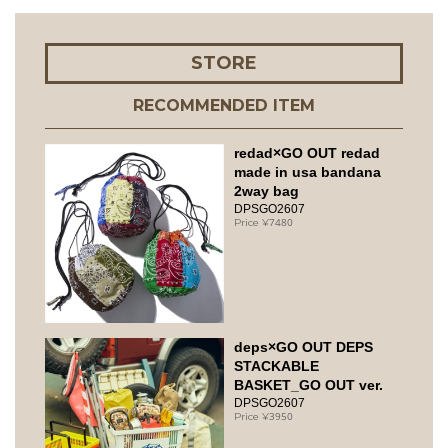
STORE
RECOMMENDED ITEM
redad×GO OUT redad
made in usa bandana
2way bag
DPSGO2607
7480
deps×GO OUT DEPS
STACKABLE
BASKET_GO OUT ver.
DPSGO2607
3950