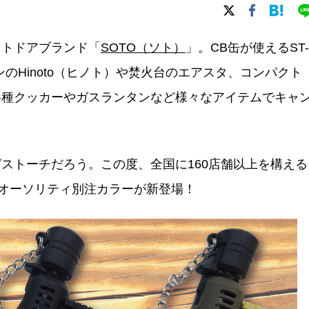
ウトドアブランド「
SOTO（ソト）
」。CB缶が使えるST-
ンのHinoto（ヒノト）や焚火台のエアスタ、コンパクト
各種クッカーやガスランタンなど様々なアイテムでキャ
ストーチだろう。この度、全国に160店舗以上を構える
オーソリティ別注カラーが新登場！