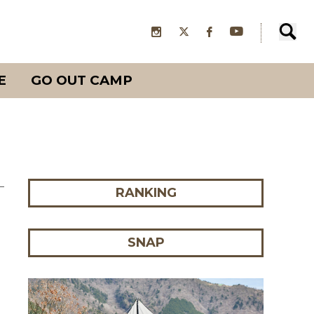
E
GO OUT CAMP
RANKING
SNAP