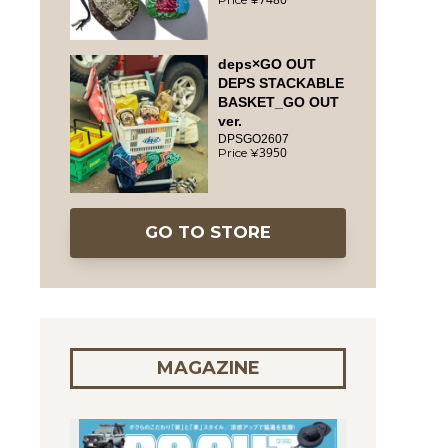
deps×GO OUT
DEPS STACKABLE
BASKET_GO OUT
ver.
DPSGO2607
3950
GO TO STORE
MAGAZINE