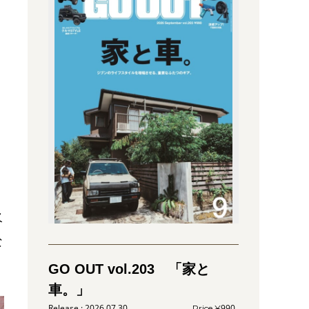
火
な
GO OUT vol.203 「家と
車。」
2026.07.30
990