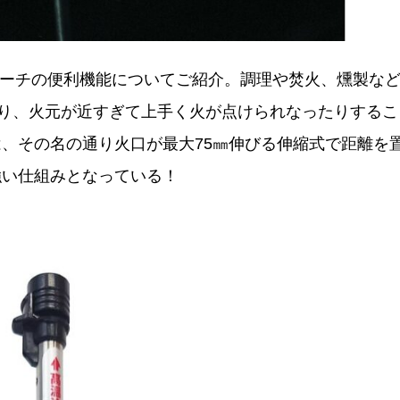
トーチの便利機能についてご紹介。調理や焚火、燻製な
たり、火元が近すぎて上手く火が点けられなったりするこ
、その名の通り火口が最大75㎜伸びる伸縮式で距離を
強い仕組みとなっている！