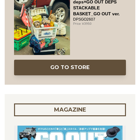
deps×GO OUT DEPS
STACKABLE
BASKET_GO OUT ver.
DPSGO2607
3950
GO TO STORE
MAGAZINE