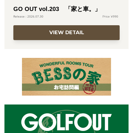
GO OUT vol.203 「家と車。」
990
2026.07.30
VIEW DETAIL