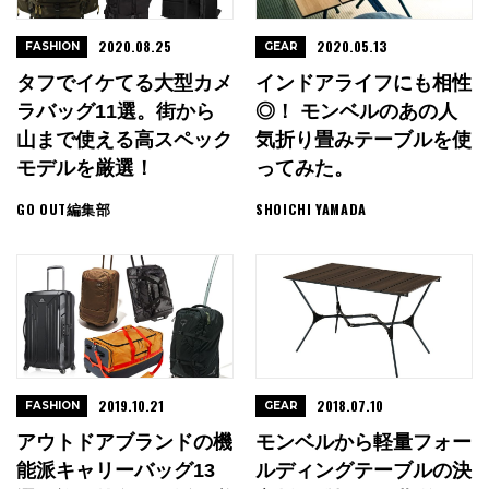
2020.08.25
2020.05.13
FASHION
GEAR
タフでイケてる大型カメ
インドアライフにも相性
ラバッグ11選。街から
◎！ モンベルのあの人
山まで使える高スペック
気折り畳みテーブルを使
モデルを厳選！
ってみた。
GO OUT編集部
SHOICHI YAMADA
2019.10.21
2018.07.10
FASHION
GEAR
アウトドアブランドの機
モンベルから軽量フォー
能派キャリーバッグ13
ルディングテーブルの決