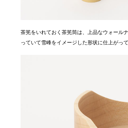
茶筅をいれておく茶筅筒は、上品なウォール
っていて雪峰をイメージした形状に仕上がっ