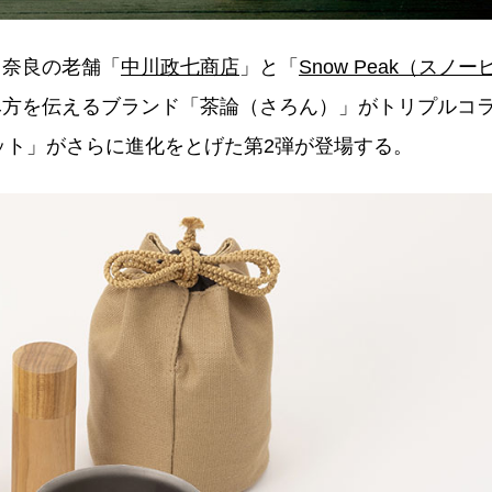
る奈良の老舗「
中川政七商店
」と「
Snow Peak（スノー
み方を伝えるブランド「茶論（さろん）」がトリプルコ
ット」がさらに進化をとげた第2弾が登場する。