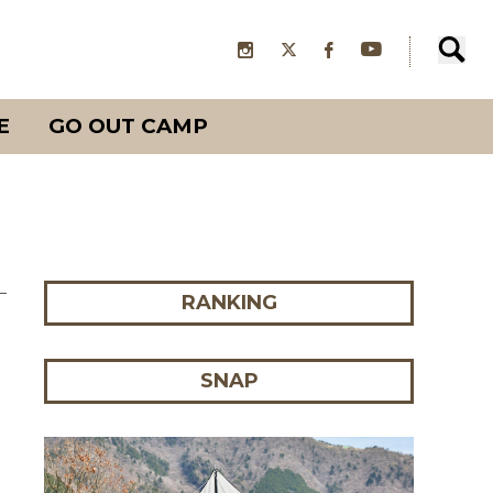
E
GO OUT CAMP
RANKING
SNAP