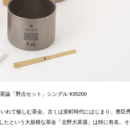
店×茶論「野点セット」シングル ¥35200
をいれて愉しむ茶会。古くは室町時代にはじまり、豊臣
加したという大規模な茶会「北野大茶湯」は特に有名。そ