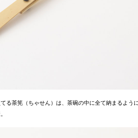
点てる茶筅（ちゃせん）は、茶碗の中に全て納まるよう
様。