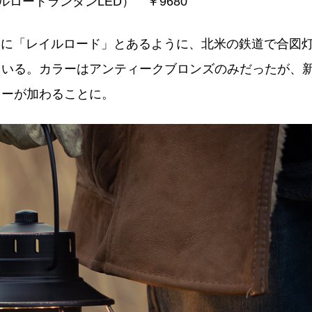
n（レイルロードランタンLED） ￥9680
名に「レイルロード」とあるように、北米の鉄道で合図
ている。カラーはアンティークブロンズのみだったが、
レーが加わることに。