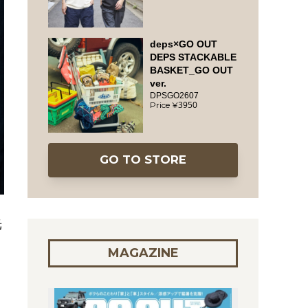
deps×GO OUT
DEPS STACKABLE
BASKET_GO OUT
ver.
DPSGO2607
3950
GO TO STORE
光
MAGAZINE