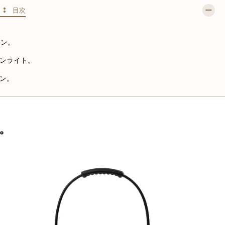
S :
目次
タン。
ンライト。
ン。
。