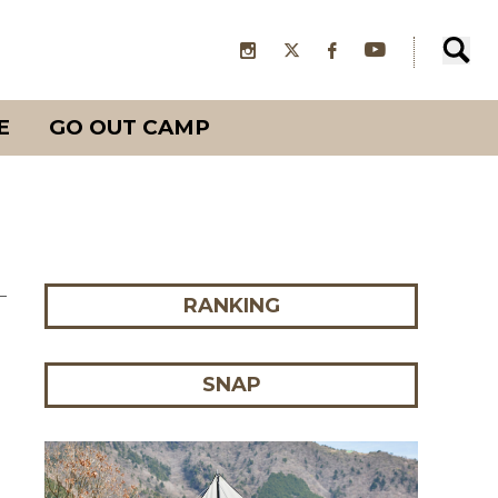
E
GO OUT CAMP
RANKING
SNAP