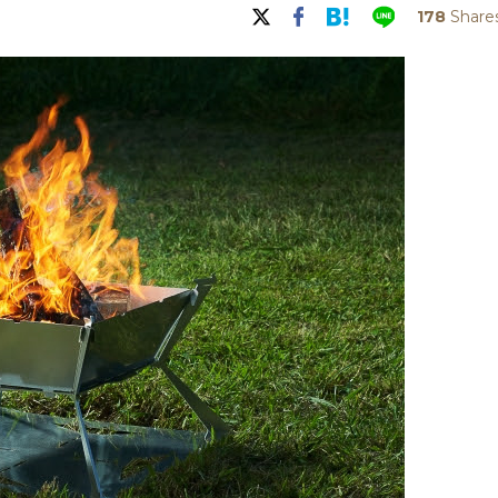
178
Share