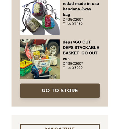
redad made in usa
bandana 2way
bag
DPSGO2607
7480
deps×GO OUT
DEPS STACKABLE
BASKET_GO OUT
ver.
DPSGO2607
3950
GO TO STORE