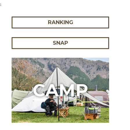
s
RANKING
SNAP
C
AMP