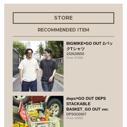
STORE
RECOMMENDED ITEM
BIGMIKE×GO OUT 2パッ
クTシャツ
102628650
7200
deps×GO OUT DEPS
STACKABLE
BASKET_GO OUT ver.
DPSGO2607
3950