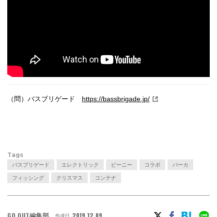
（問）バスブリゲード
https://bassbrigade.jp/
Tags
バスブリゲード
エレクトリック
ビーニー
コラボ
パーカ
フィッシング
クリスマス
コンテナ
GO OUT編集部
2019.12.09
作成日