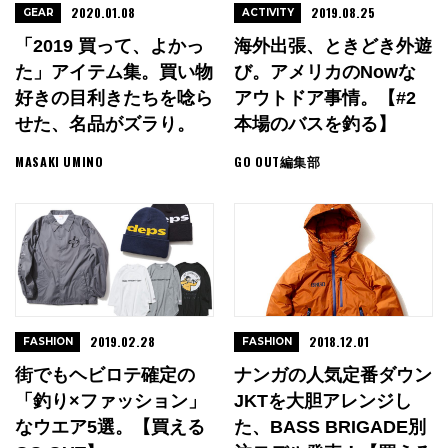
2020.01.08
2019.08.25
GEAR
ACTIVITY
「2019 買って、よかっ
海外出張、ときどき外遊
た」アイテム集。買い物
び。アメリカのNowな
好きの目利きたちを唸ら
アウトドア事情。【#2
せた、名品がズラり。
本場のバスを釣る】
MASAKI UMINO
GO OUT編集部
2019.02.28
2018.12.01
FASHION
FASHION
街でもヘビロテ確定の
ナンガの人気定番ダウン
「釣り×ファッション」
JKTを大胆アレンジし
なウエア5選。【買える
た、BASS BRIGADE別