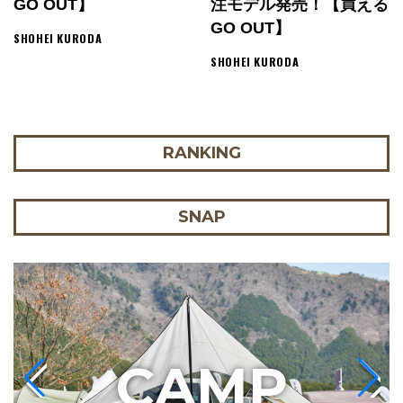
GO OUT】
注モデル発売！【買える
GO OUT】
SHOHEI KURODA
SHOHEI KURODA
RANKING
SNAP
C
AMP