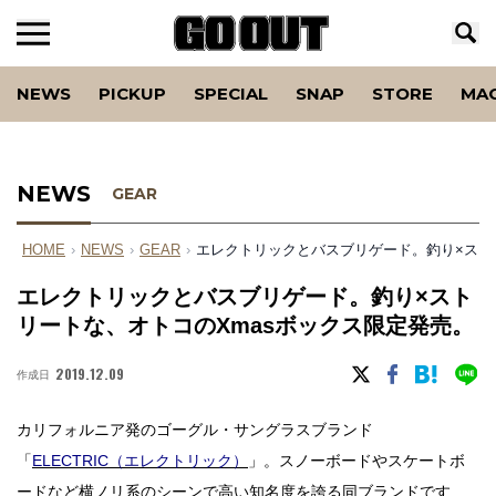
NEWS
PICKUP
SPECIAL
SNAP
STORE
MA
NEWS
GEAR
HOME
›
NEWS
›
GEAR
›
エレクトリックとバスブリゲード。釣り×スト
エレクトリックとバスブリゲード。釣り×スト
リートな、オトコのXmasボックス限定発売。
2019.12.09
作成日
カリフォルニア発のゴーグル・サングラスブランド
「
ELECTRIC（エレクトリック）
」。スノーボードやスケートボ
ードなど横ノリ系のシーンで高い知名度を誇る同ブランドです