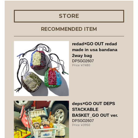
STORE
RECOMMENDED ITEM
redad×GO OUT redad
made in usa bandana
2way bag
DPSGO2607
7480
deps×GO OUT DEPS
STACKABLE
BASKET_GO OUT ver.
DPSGO2607
3950