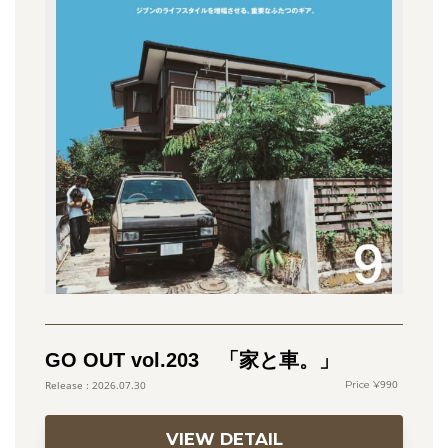
GO OUT vol.203 「家と車。」
990
2026.07.30
VIEW DETAIL