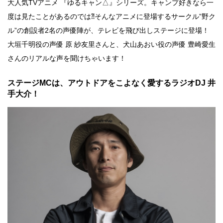
大人気TVアニメ 『ゆるキャン△』シリーズ。キャンプ好きなら一
度は見たことがあるのでは⁈そんなアニメに登場するサークル”野ク
ル”の創設者2名の声優陣が、テレビを飛び出しステージに登場！
大垣千明役の声優 原 紗友里さんと、犬山あおい役の声優 豊崎愛生
さんのリアルな声を聞けちゃいます！
ステージMCは、アウトドアをこよなく愛するラジオDJ 井
手大介！