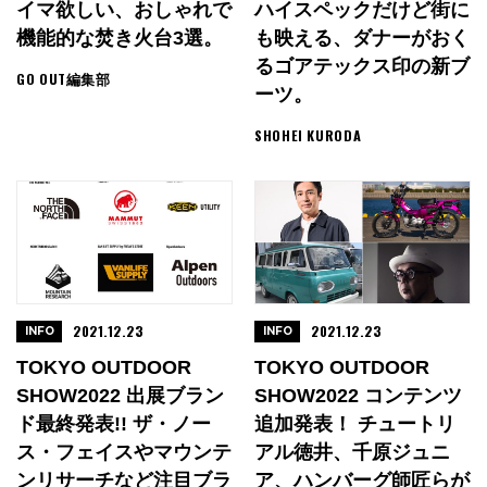
イマ欲しい、おしゃれで
ハイスペックだけど街に
機能的な焚き火台3選。
も映える、ダナーがおく
るゴアテックス印の新ブ
GO OUT編集部
ーツ。
SHOHEI KURODA
2021.12.23
2021.12.23
INFO
INFO
TOKYO OUTDOOR
TOKYO OUTDOOR
SHOW2022 出展ブラン
SHOW2022 コンテンツ
ド最終発表!! ザ・ノー
追加発表！ チュートリ
ス・フェイスやマウンテ
アル徳井、千原ジュニ
ンリサーチなど注目ブラ
ア、ハンバーグ師匠らが