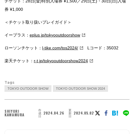
チケット：28日(金)特別入場券 ¥1,500／29日(土)・30日(日)入場
券 ¥1,000
＜チケット取り扱いプレイガイド＞
イープラス：
eplus.jp/tokyooutdoorshow
ローソンチケット：
l-tike.com/tos2024/
Lコード：35032
楽天チケット：
r-t.jp/tokyooutdoorshow2024
Tags
TOKYO OUTDOOR SHOW
TOKYO OUTDOOR SHOW 2024
作
更
SHIYORI
2024.04.26
2024.05.02
成
新
KAWAMURA
日
日