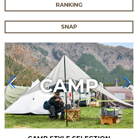
RANKING
SNAP
C
AMP