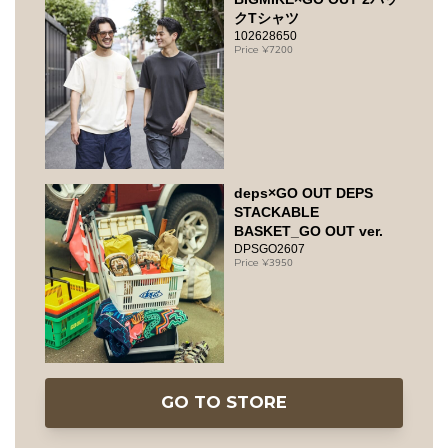
クTシャツ
102628650
7200
deps×GO OUT DEPS
STACKABLE
BASKET_GO OUT ver.
DPSGO2607
3950
GO TO STORE