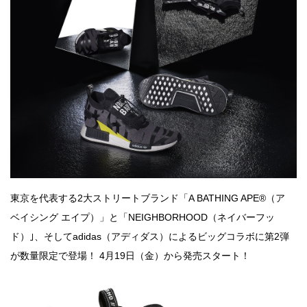
東京を代表する2大ストリートブランド「A BATHING APE®（ア
ベイシング エイプ）」と「NEIGHBORHOOD（ネイバーフッ
ド）｣、そしてadidas（アディダス）によるビッグコラボに第2弾
が数量限定で登場！ 4月19日（金）から発売スタート！