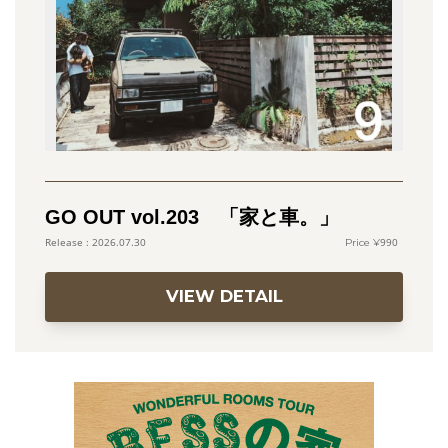
GO OUT vol.203 「家と車。」
990
2026.07.30
VIEW DETAIL