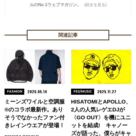
ルのNo.1ウェブマガジン。
(続きを見る)
関連記事
2026.05.14
2025.11.27
FASHION
FES/MUSIC
ミーンズワイルと空調服
HISATOMIとAPOLLO、
®のコラボ最新作。あり
2人の人気レゲエDJが
そうでなかったファン付
〈GO OUT〉を機にユニ
きレインウエアが登場！
ットを結成! キャノー
ズが語った、僕らがキャ