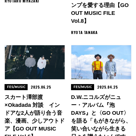
RYOTARO MIYAZAKI
ンプを愛する理由【GO
OUT MUSIC FILE
Vol.8】
RYOTA TANAKA
2025.06.25
2025.04.25
FES/MUSIC
FES/MUSIC
スカート澤部渡
D.W.ニコルズがニュ
×okadada 対談 イン
ー・アルバム『泡
ドアな2人が語り合う音
DAYS』と〈GO OUT〉
楽、漫画、少しアウトド
を語る「もがきながら、
ア【GO OUT MUSIC
笑い合いながら生きる