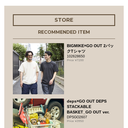
STORE
RECOMMENDED ITEM
BIGMIKE×GO OUT 2パッ
クTシャツ
102628650
7200
deps×GO OUT DEPS
STACKABLE
BASKET_GO OUT ver.
DPSGO2607
3950