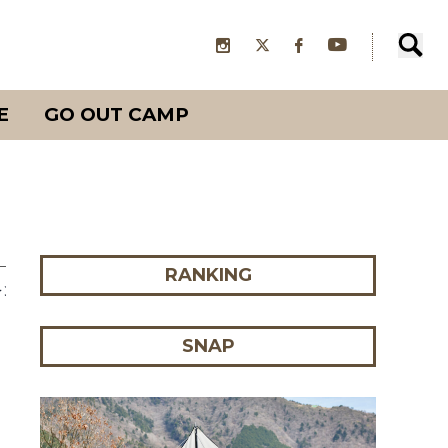
E
GO OUT CAMP
RANKING
レンジ。
SNAP