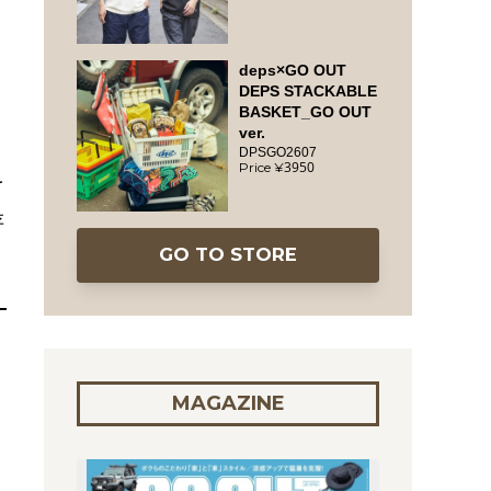
deps×GO OUT
DEPS STACKABLE
BASKET_GO OUT
ver.
DPSGO2607
3950
を
存
GO TO STORE
MAGAZINE