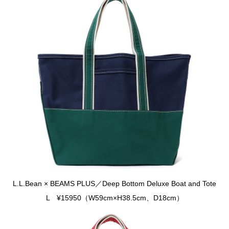
L.L.Bean × BEAMS PLUS／Deep Bottom Deluxe Boat and Tote
L ¥15950（W59cm×H38.5cm、D18cm）