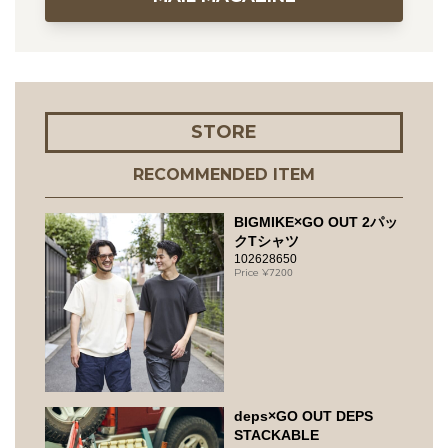
STORE
RECOMMENDED ITEM
BIGMIKE×GO OUT 2パッ
クTシャツ
102628650
7200
deps×GO OUT DEPS
STACKABLE