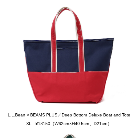
L.L.Bean × BEAMS PLUS／Deep Bottom Deluxe Boat and Tote
XL ¥18150（W62cm×H40.5cm、D21cm）