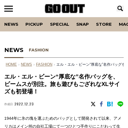
NEWS
PICKUP
SPECIAL
SNAP
STORE
MA
NEWS
FASHION
HOME
›
NEWS
›
FASHION
›
エル・エル・ビーン“厚底な”名作バッグを
エル・エル・ビーン“厚底な”名作バッグを、
ビームスが別注。旅も遊びもござれなXLサイ
ズも初登場！
2022.12.23
作成日
1944年に氷の塊を運ぶためのバッグとして開発されて以来、アメ
リカはメイン州の自社工場にて一つひとつ手作りにこだわって生