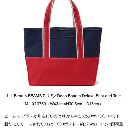
L.L.Bean × BEAMS PLUS／Deep Bottom Deluxe Boat and Tote
M ¥13750（W43cm×H30.5cm、D15cm）
ビームス プラスが別注したのはXLからMまでの3サイズ。中でも
新たにリリースされたXLは、500ポンド（約226kg）までの耐荷重