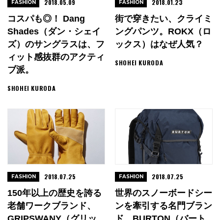
2018.05.09
2018.01.23
FASHION
FASHION
コスパも◎！ Dang
街で穿きたい、クライミ
Shades（ダン・シェイ
ングパンツ。ROKX（ロ
ズ）のサングラスは、フ
ックス）はなぜ人気？
ィット感抜群のアクティ
SHOHEI KURODA
ブ派。
SHOHEI KURODA
2018.07.25
2018.07.25
FASHION
FASHION
150年以上の歴史を誇る
世界のスノーボードシー
老舗ワークブランド、
ンを牽引する名門ブラン
GRIPSWANY（グリッ
ド、BURTON（バート