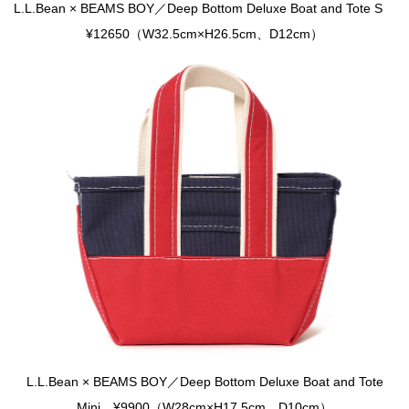
L.L.Bean × BEAMS BOY／Deep Bottom Deluxe Boat and Tote S
¥12650（W32.5cm×H26.5cm、D12cm）
L.L.Bean × BEAMS BOY／Deep Bottom Deluxe Boat and Tote
Mini ¥9900（W28cm×H17.5cm、D10cm）