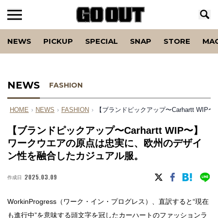
NEWS
PICKUP
SPECIAL
SNAP
STORE
MA
NEWS
FASHION
HOME
›
NEWS
›
FASHION
›
【ブランドピックアップ〜Carhartt 
【ブランドピックアップ〜Carhartt WIP〜】
ワークウエアの原点は忠実に、欧州のデザイ
ン性を融合したカジュアル服。
2025.03.09
作成日
WorkinProgress（ワーク・イン・プログレス）、直訳すると“現在
も進行中”を意味する頭文字を冠したカーハートのファッションラ