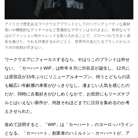
アメリカで歴史あるワークウエアブランドとしてのヘヴィデューティな素材
使いや機能的なディテールなど普遍的なデザインはそのままに、欧州ならで
はのファッション性やトレンドを取り入れることで、グローバルで大きく成
長を遂げた。それを評価するかのごとく、世界中の名だたるブランドからコ
ラボの依頼が尽きない。
ワークウエアにフォーカスするなら、やはりこのブランドは外せ
ない。「カーハートWIP」は昨年８月に渋谷店が誕生し、12月に
は原宿店が15年ぶりにリニューアルオープン。伺うとどちらの店
も幅広い年齢層の来客がひっきりなし。凄まじい人気を感じたの
だが、同時に古着好きがひしめくなかで、お世辞にもリーズナブ
ルとはいえない新作が、何故それほどまでに注目を集めるのか考
えさせられた。
改めて説明すると、「WIP」は「カーハート」のヨーロッパライン
となる。「カーハート」創業者のハミルトン・カーハートが、ア