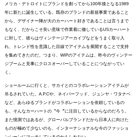
メリカ・デトロイトにブランドを創ってから100年後となる1989
年に新たに誕生している。既存のブランドの新規事業であること
から、デザイナー陣が大のカーハート好きであることは言うまで
もなく、だからこそ良い意味で作業着に徹しているUSカーハート
に対して、彼らはヴィンテージアーカイブなどをうまく取り入
れ、トレンド性を意識した目線でアイテムを展開することで支持
を集めてきたのだ。つまり、WIPのアイテムは、昨今のヴィンテー
ジブームと見事にクロスオーバーしていることにつながってい
く。
ショールームに行くと、サカイとのコラボレーションアイテムが
吊るされていた。A.P.Cや、ネイバーフッド、ジュンヤ・ワタナベ
など、あらゆるブランドがコラボレーションを依頼しているの
も、そんなカーハートの〝今〞に注目しているからなのだろう。
また憶測ではあるが、グローバルブランドだから日本人に向けた
ものが極めて少ないのも、インターナショナルな今のファッショ
ンシーンにマッチしているのかもしれない。