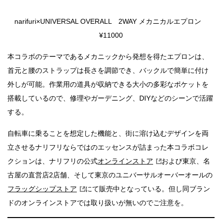
narifuri×UNIVERSAL OVERALL 2WAY メカニカルエプロン
¥11000
本コラボのテーマであるメカニックから発想を得たエプロンは、
首元と腰のストラップは長さを調節でき、バックルで簡単に付け
外しが可能。作業用の道具が収納できる大小の多彩なポケットを
搭載しているので、修理やガーデニング、DIYなどのシーンで活躍
する。
自転車に乗ることを想定した機能と、街に溶け込むデザインを両
立させるナリフリならではのエッセンスが詰まった本コラボコレ
クションは、ナリフリの公式
オンラインストア
および東京、名
古屋の直営店2店舗、そして東京のユニバーサルオーバーオールの
フラッグシップストア
にて販売中となっている。但し同ブラン
ドのオンラインストアでは取り扱いが無いのでご注意を。