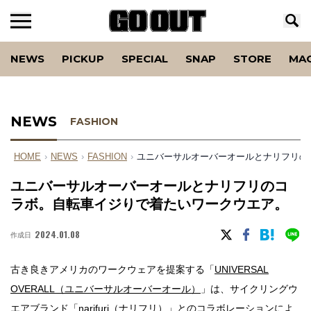
NEWS
PICKUP
SPECIAL
SNAP
STORE
MA
NEWS
FASHION
HOME
›
NEWS
›
FASHION
›
ユニバーサルオーバーオールとナリフリの
ユニバーサルオーバーオールとナリフリのコ
ラボ。自転車イジりで着たいワークウエア。
2024.01.08
作成日
古き良きアメリカのワークウェアを提案する「
UNIVERSAL
OVERALL（ユニバーサルオーバーオール）
」は、サイクリングウ
エアブランド「
narifuri（ナリフリ）
」とのコラボレーションによ