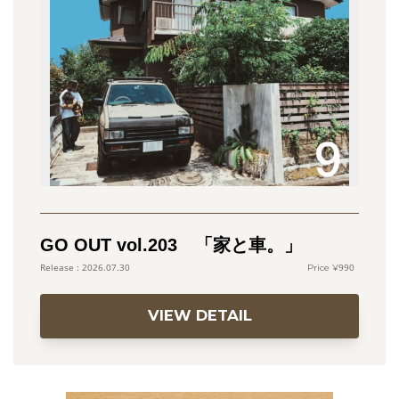
GO OUT vol.203 「家と車。」
990
2026.07.30
VIEW DETAIL