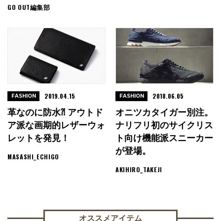
GO OUT編集部
2019.04.15
2018.06.05
FASHION
FASHION
革なのに防水⁈ アウトド
オニツカタイガー別注。
ア派な画期的レザーウォ
ナリフリ初のサイクリス
レットを発見！
ト向け機能派スニーカー
が登場。
MASASHI_ECHIGO
AKIHIRO_TAKEJI
オススメアイテム