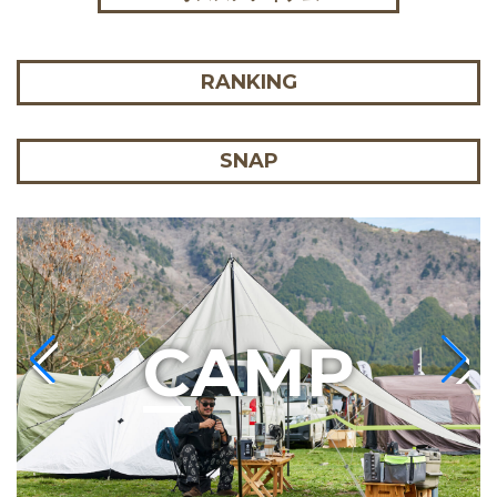
RANKING
SNAP
C
AMP