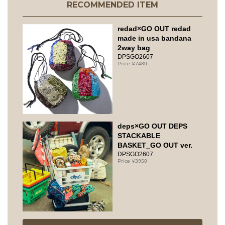
RECOMMENDED ITEM
redad×GO OUT redad
made in usa bandana
2way bag
DPSGO2607
7480
deps×GO OUT DEPS
STACKABLE
BASKET_GO OUT ver.
DPSGO2607
3950