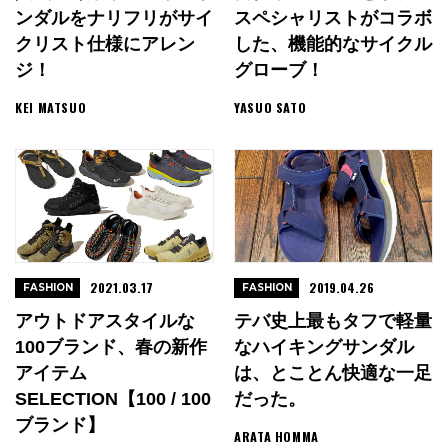
ンダルをナリフリがサイ
スペシャリストがコラボ
クリスト仕様にアレン
した、機能的なサイクル
ジ！
グローブ！
KEI MATSUO
YASUO SATO
2021.03.17
2019.04.26
FASHION
FASHION
アウトドアスタイルな
テバ史上最もタフで軽量
100ブランド、春の新作
なハイキングサンダル
アイテム
は、とことん快適な一足
SELECTION【100 / 100
だった。
ブランド】
ARATA HOMMA