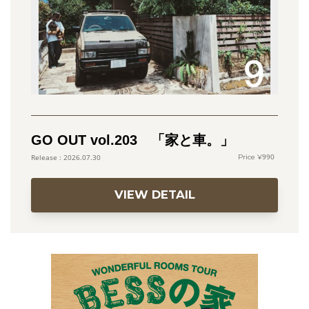
GO OUT vol.203 「家と車。」
990
2026.07.30
VIEW DETAIL