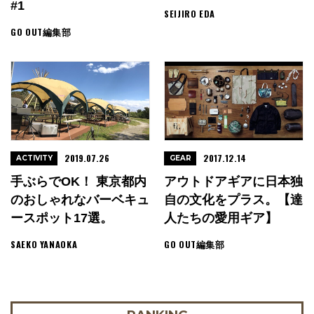
#1
SEIJIRO EDA
GO OUT編集部
2019.07.26
2017.12.14
ACTIVITY
GEAR
手ぶらでOK！ 東京都内
アウトドアギアに日本独
のおしゃれなバーベキュ
自の文化をプラス。【達
ースポット17選。
人たちの愛用ギア】
SAEKO YANAOKA
GO OUT編集部