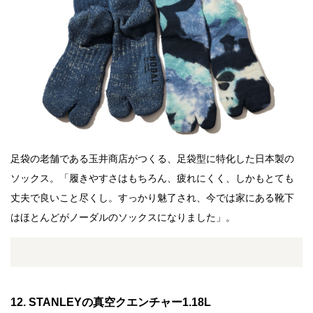
14. vuoriのポントパフォーマンスクルー
15. Beer Bar ＆ Breweryのビアグラス
16. L:A BRUKETの017 リップバーム
17. 3rd Barrel Breweryのクラフトビール
18. XGIMIのハロ
19. ONE CANの一輪挿し
20. MYTREXのリバイブゼン
足袋の老舗である玉井商店がつくる、足袋型に特化した日本製の
ソックス。「履きやすさはもちろん、疲れにくく、しかもとても
丈夫で良いこと尽くし。すっかり魅了され、今では家にある靴下
はほとんどがノーダルのソックスになりました」。
12. STANLEYの真空クエンチャー1.18L