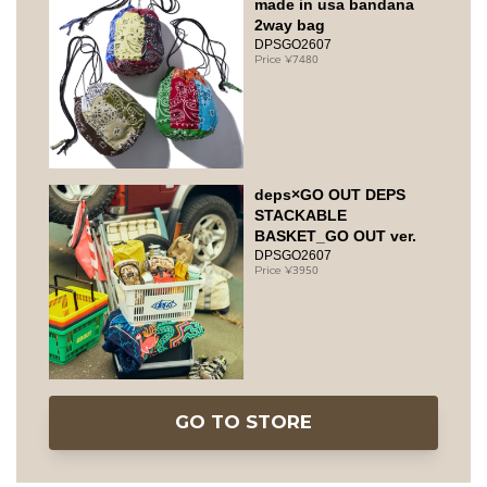
made in usa bandana
2way bag
DPSGO2607
7480
deps×GO OUT DEPS
STACKABLE
BASKET_GO OUT ver.
DPSGO2607
3950
GO TO STORE