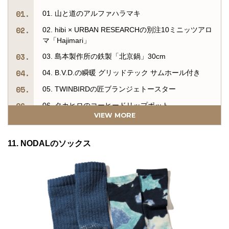
01. 山と道のアルファハラマキ
02. hibi × URBAN RESEARCHの別注10ミニッツアロ
マ「Hajimari」
03. 島本製作所の鉄製「北京鍋」30cm
04. B.V.D.の瞬暖 グリッドテック サムホール付き
05. TWINBIRDの匠ブランジェトースター
06. タカヒロのコーヒードリップポット
VIEW MORE
07. TENHALFのスーパーフーディ
08. MONADETのCBGゴールデンビュー
11. NODALのソックス
09. BAYFLOWの大判フリースブランケット
10. 加味加（カミカ）の調味料
11. NODALのソックス
12. STANLEYの真空クエンチャー1.18L
13. the four-piece STOREの四万十はちみつ250g