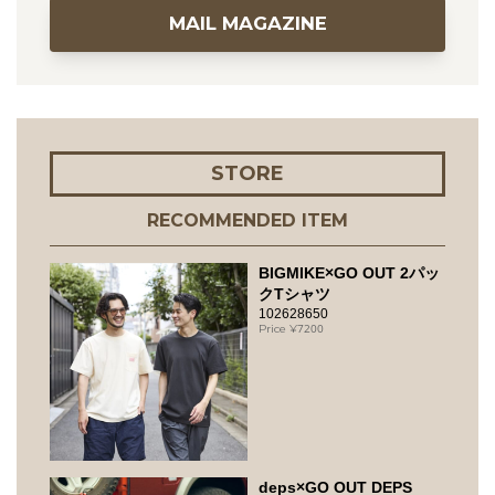
MAIL MAGAZINE
STORE
RECOMMENDED ITEM
BIGMIKE×GO OUT 2パッ
クTシャツ
102628650
7200
deps×GO OUT DEPS