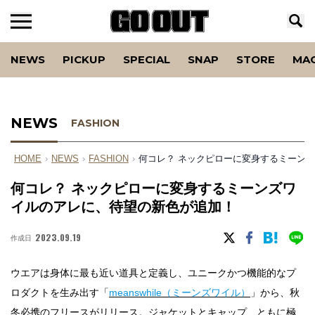
NEWS
PICKUP
SPECIAL
SNAP
STORE
MA
NEWS
FASHION
HOME
›
NEWS
›
FASHION
›
何コレ？ ネックピローに変身するミーン
何コレ？ ネックピローに変身するミーンズワ
イルのアレに、待望の新色が追加！
2023.09.19
作成日
ウエアは身体に最も近い道具と定義し、ユニークかつ機能的なプ
ロダクトを生み出す「
meanswhile（ミーンズワイル）
」から、秋
冬必携のフリースがリリース。ジャケットとキャップ、ともに極