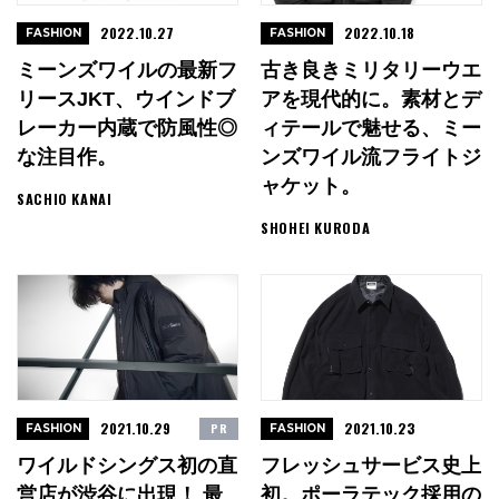
2022.10.27
2022.10.18
FASHION
FASHION
ミーンズワイルの最新フ
古き良きミリタリーウエ
リースJKT、ウインドブ
アを現代的に。素材とデ
レーカー内蔵で防風性◎
ィテールで魅せる、ミー
な注目作。
ンズワイル流フライトジ
ャケット。
SACHIO KANAI
SHOHEI KURODA
2021.10.29
2021.10.23
PR
FASHION
FASHION
ワイルドシングス初の直
フレッシュサービス史上
営店が渋谷に出現！ 最
初。ポーラテック採用の