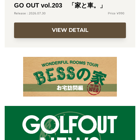
GO OUT vol.203 「家と車。」
990
2026.07.30
VIEW DETAIL