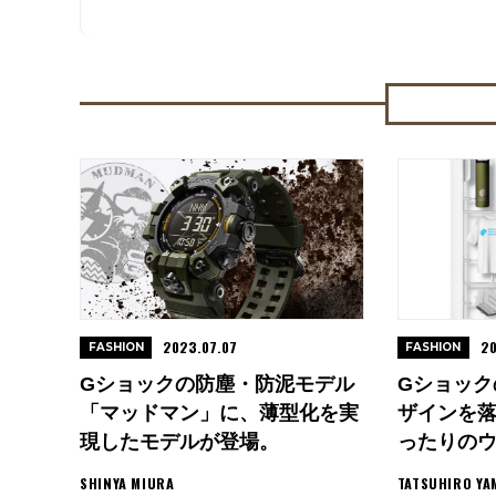
2023.07.07
20
FASHION
FASHION
Gショックの防塵・防泥モデル
Gショック
「マッドマン」に、薄型化を実
ザインを
現したモデルが登場。
ったりのウ
SHINYA MIURA
TATSUHIRO YA