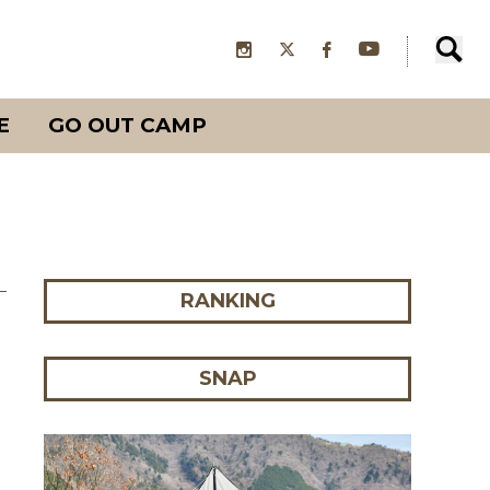
E
GO OUT CAMP
RANKING
SNAP