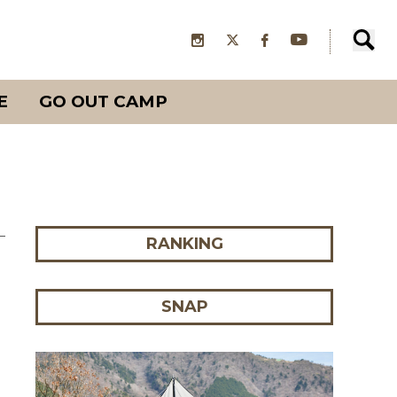
E
GO OUT CAMP
RANKING
SNAP