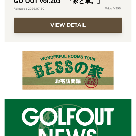
GO OUT vol.203 「家と車。」
990
2026.07.30
VIEW DETAIL