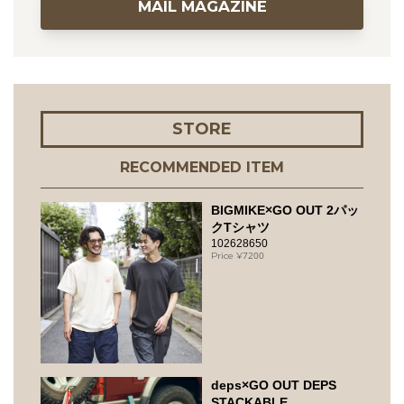
MAIL MAGAZINE
STORE
RECOMMENDED ITEM
BIGMIKE×GO OUT 2パッ
クTシャツ
102628650
7200
deps×GO OUT DEPS
STACKABLE