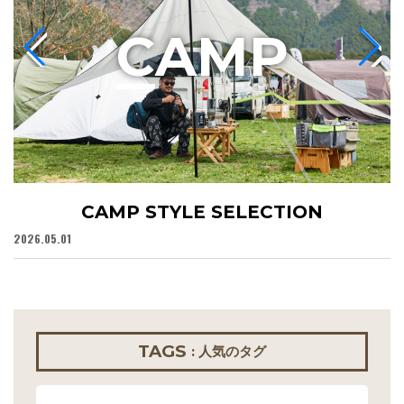
C
AMP
CAMP STYLE SELECTION
2026.05.01
20
TAGS
: 人気のタグ