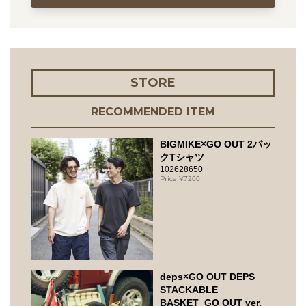
STORE
RECOMMENDED ITEM
BIGMIKE×GO OUT 2パッ
クTシャツ
102628650
7200
deps×GO OUT DEPS
STACKABLE
BASKET_GO OUT ver.