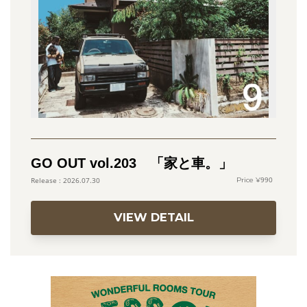
GO OUT vol.203 「家と車。」
990
2026.07.30
VIEW DETAIL