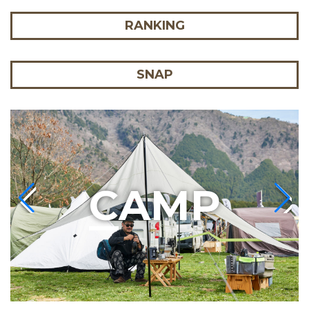
RANKING
SNAP
C
AMP