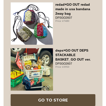
redad×GO OUT redad
made in usa bandana
2way bag
DPSGO2607
7480
deps×GO OUT DEPS
STACKABLE
BASKET_GO OUT ver.
DPSGO2607
3950
GO TO STORE