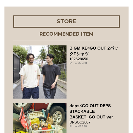
STORE
RECOMMENDED ITEM
BIGMIKE×GO OUT 2パッ
クTシャツ
102628650
7200
deps×GO OUT DEPS
STACKABLE
BASKET_GO OUT ver.
DPSGO2607
3950