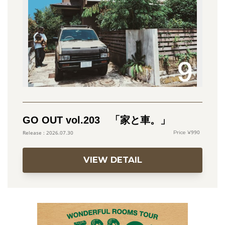
GO OUT vol.203 「家と車。」
990
2026.07.30
VIEW DETAIL