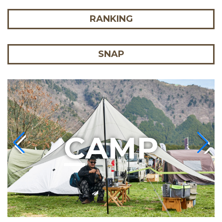
RANKING
SNAP
C
AMP