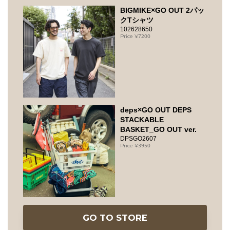
BIGMIKE×GO OUT 2パッ
クTシャツ
102628650
7200
deps×GO OUT DEPS
STACKABLE
BASKET_GO OUT ver.
DPSGO2607
3950
GO TO STORE