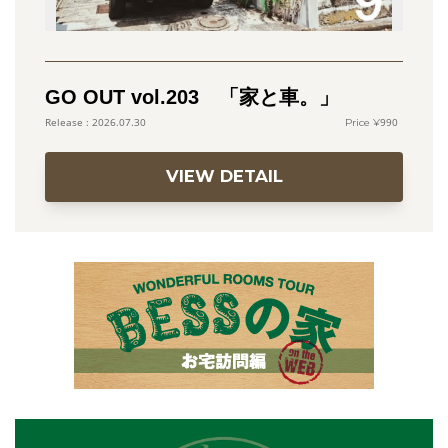
GO OUT vol.203 「家と車。」
990
2026.07.30
VIEW DETAIL