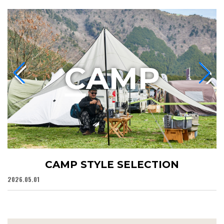
C
AMP
CAMP STYLE SELECTION
2026.05.01
20