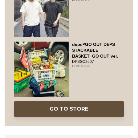
deps×GO OUT DEPS
STACKABLE
BASKET_GO OUT ver.
DPSGO2607
3950
GO TO STORE