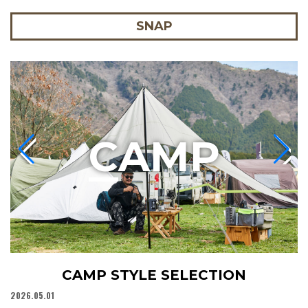
SNAP
C
AMP
CAMP STYLE SELECTION
2026.05.01
20