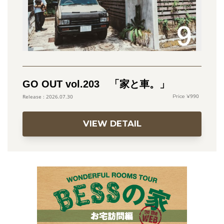
GO OUT vol.203 「家と車。」
990
2026.07.30
VIEW DETAIL