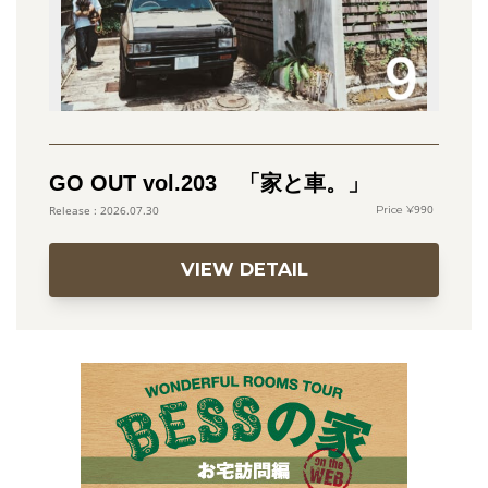
GO OUT vol.203 「家と車。」
990
2026.07.30
VIEW DETAIL