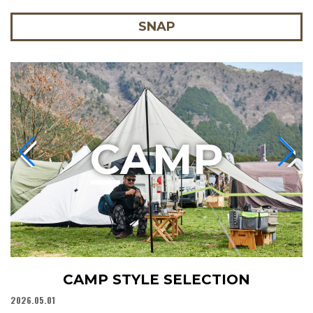
SNAP
C
AMP
CAMP STYLE SELECTION
2026.05.01
20