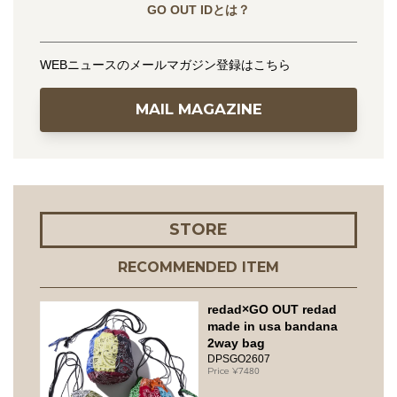
GO OUT IDとは？
WEBニュースのメールマガジン登録はこちら
MAIL MAGAZINE
STORE
RECOMMENDED ITEM
redad×GO OUT redad
made in usa bandana
2way bag
DPSGO2607
7480