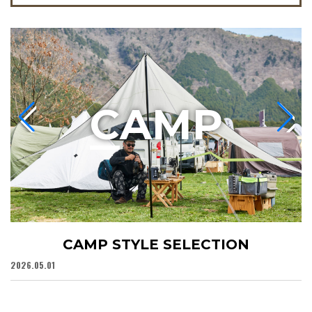
C
AMP
CAMP STYLE SELECTION
2026.05.01
20