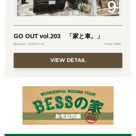
GO OUT vol.203 「家と車。」
990
2026.07.30
VIEW DETAIL