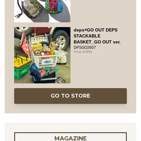
deps×GO OUT DEPS
STACKABLE
BASKET_GO OUT ver.
DPSGO2607
3950
GO TO STORE
MAGAZINE