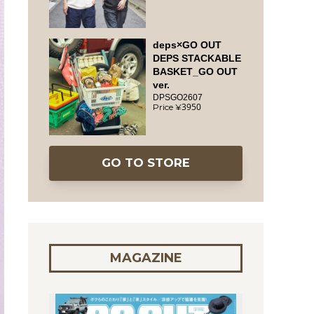
deps×GO OUT
DEPS STACKABLE
BASKET_GO OUT
ver.
DPSGO2607
3950
GO TO STORE
MAGAZINE