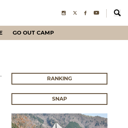
E
GO OUT CAMP
RANKING
SNAP