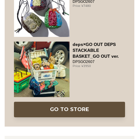
DPSGO2607
7480
deps×GO OUT DEPS
STACKABLE
BASKET_GO OUT ver.
DPSGO2607
3950
GO TO STORE