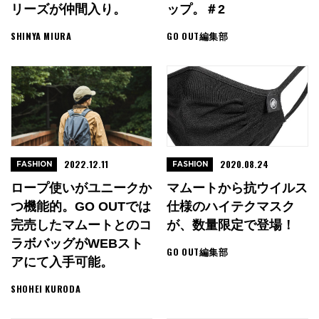
リーズが仲間入り。
ップ。＃2
SHINYA MIURA
GO OUT編集部
2022.12.11
2020.08.24
FASHION
FASHION
ロープ使いがユニークか
マムートから抗ウイルス
つ機能的。GO OUTでは
仕様のハイテクマスク
完売したマムートとのコ
が、数量限定で登場！
ラボバッグがWEBスト
GO OUT編集部
アにて入手可能。
SHOHEI KURODA