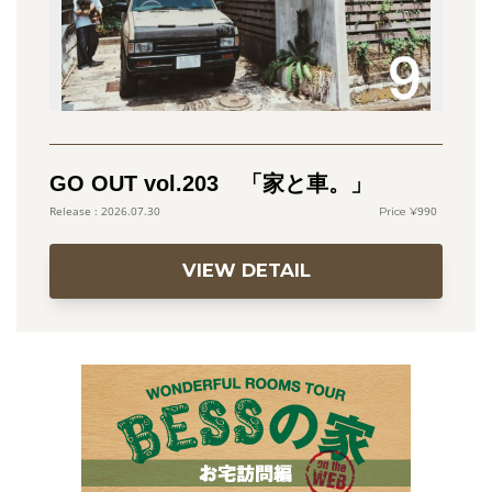
GO OUT vol.203 「家と車。」
990
2026.07.30
VIEW DETAIL