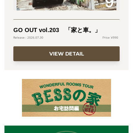
GO OUT vol.203 「家と車。」
990
2026.07.30
VIEW DETAIL