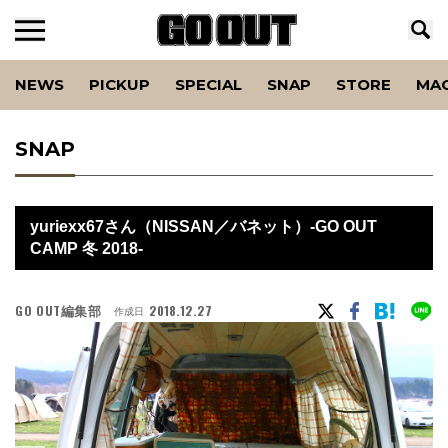
NEWS
PICKUP
SPECIAL
SNAP
STORE
MA
SNAP
yuriexx67さん（NISSAN／バネット）-GO OUT
CAMP 冬 2018-
GO OUT編集部
2018.12.27
作成日