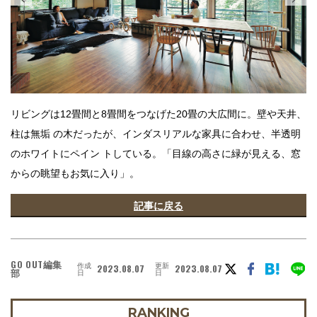
リビングは12畳間と8畳間をつなげた20畳の大広間に。壁や天井、
柱は無垢 の木だったが、インダスリアルな家具に合わせ、半透明
のホワイトにペイン トしている。「目線の高さに緑が見える、窓
からの眺望もお気に入り」。
記事に戻る
GO OUT編集
作成
更新
2023.08.07
2023.08.07
部
日
日
RANKING