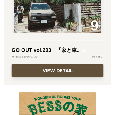
GO OUT vol.203 「家と車。」
990
2026.07.30
VIEW DETAIL