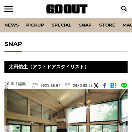
NEWS
PICKUP
SPECIAL
SNAP
STORE
MA
SNAP
太田佑生（アウトドアスタイリスト）
GO OUT編集
作成
更新
2023.08.07
2023.08.07
部
日
日