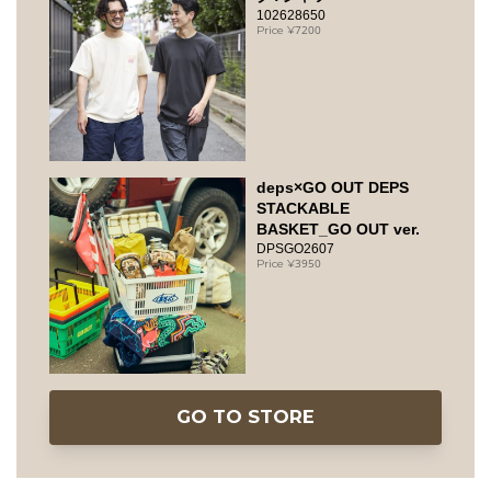
102628650
7200
deps×GO OUT DEPS
STACKABLE
BASKET_GO OUT ver.
DPSGO2607
3950
GO TO STORE