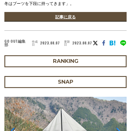
冬はブーツを下段に持ってきます」。
記事に戻る
GO OUT編集
作成
更新
2023.08.07
2023.08.07
部
日
日
RANKING
SNAP