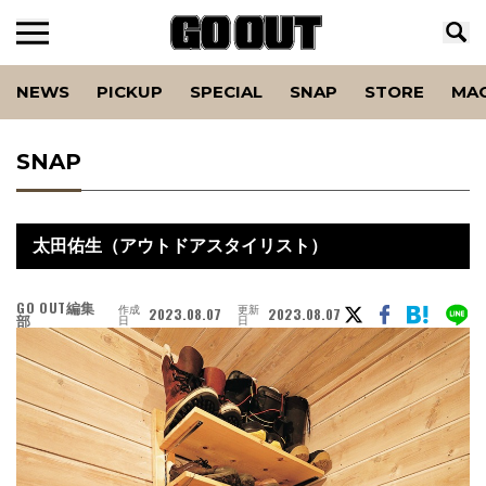
NEWS
PICKUP
SPECIAL
SNAP
STORE
MA
SNAP
太田佑生（アウトドアスタイリスト）
GO OUT編集
作成
更新
2023.08.07
2023.08.07
部
日
日