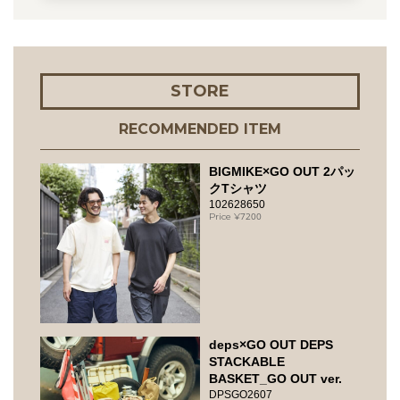
STORE
RECOMMENDED ITEM
BIGMIKE×GO OUT 2パッ
クTシャツ
102628650
7200
deps×GO OUT DEPS
STACKABLE
BASKET_GO OUT ver.
DPSGO2607