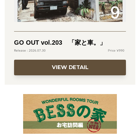
GO OUT vol.203 「家と車。」
990
2026.07.30
VIEW DETAIL