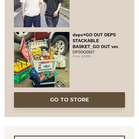
deps×GO OUT DEPS
STACKABLE
BASKET_GO OUT ver.
DPSGO2607
3950
GO TO STORE