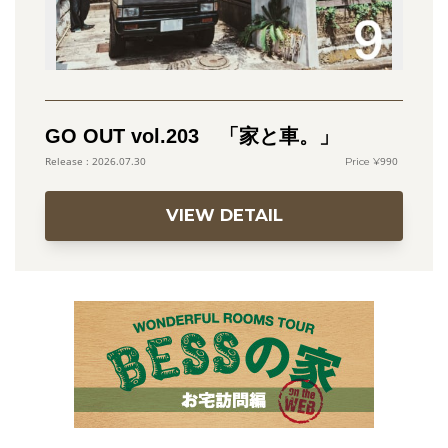
GO OUT vol.203 「家と車。」
990
2026.07.30
VIEW DETAIL