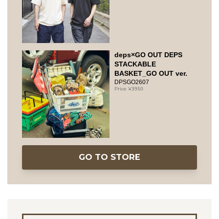
deps×GO OUT DEPS
STACKABLE
BASKET_GO OUT ver.
DPSGO2607
3950
GO TO STORE