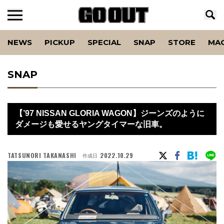
NEWS
PICKUP
SPECIAL
SNAP
STORE
MA
SNAP
【’97 NISSAN GLORIA WAGON】ジーンズのように
ダメージも愛せるヤングタイマーな旧車。
TATSUNORI TAKANASHI
2022.10.29
作成日