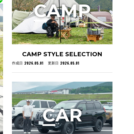
C
AMP
CAMP STYLE SELECTION
2026.05.01
2026.05.01
作成日
更新日
C
AR