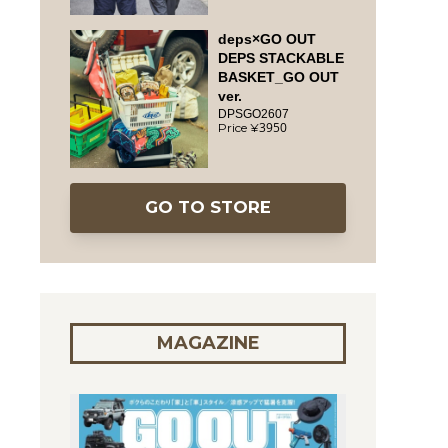
deps×GO OUT
DEPS STACKABLE
BASKET_GO OUT
ver.
DPSGO2607
3950
GO TO STORE
MAGAZINE