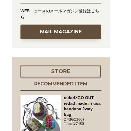
WEBニュースのメールマガジン登録はこち
ら
MAIL MAGAZINE
STORE
RECOMMENDED ITEM
redad×GO OUT
redad made in usa
bandana 2way
bag
DPSGO2607
7480