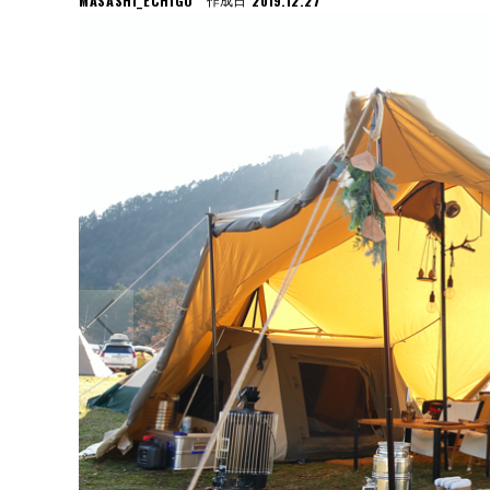
MASASHI_ECHIGO
2019.12.27
作成日