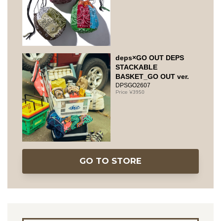
deps×GO OUT DEPS
STACKABLE
BASKET_GO OUT ver.
DPSGO2607
3950
GO TO STORE