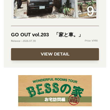
GO OUT vol.203 「家と車。」
990
2026.07.30
VIEW DETAIL