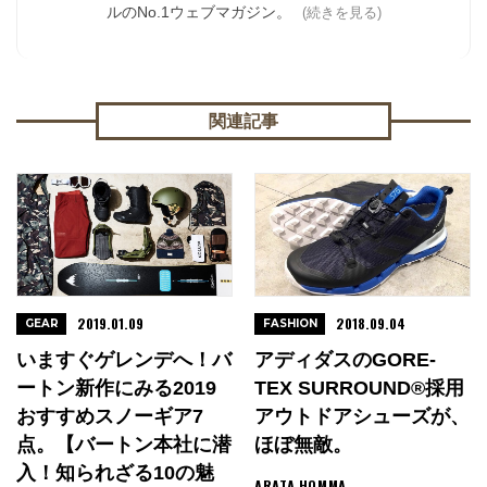
ルのNo.1ウェブマガジン。
(続きを見る)
関連記事
2019.01.09
2018.09.04
GEAR
FASHION
いますぐゲレンデへ！バ
アディダスのGORE-
ートン新作にみる2019
TEX SURROUND®採用
おすすめスノーギア7
アウトドアシューズが、
点。【バートン本社に潜
ほぼ無敵。
入！知られざる10の魅
ARATA HOMMA