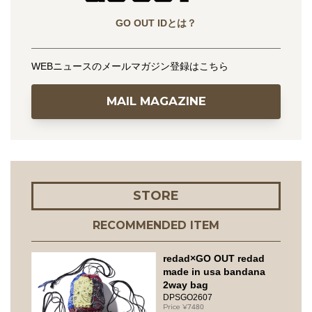
GO OUT IDとは？
WEBニュースのメールマガジン登録はこちら
MAIL MAGAZINE
STORE
RECOMMENDED ITEM
redad×GO OUT redad
made in usa bandana
2way bag
DPSGO2607
7480