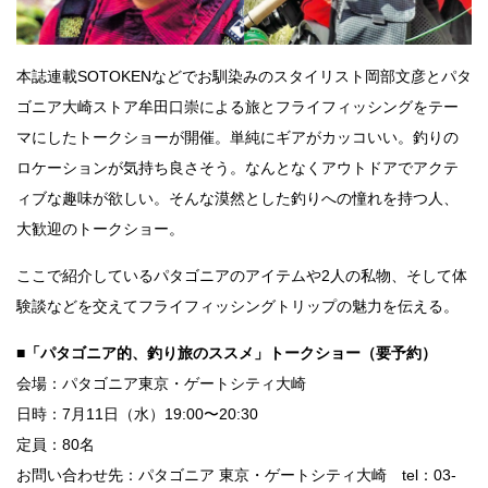
本誌連載SOTOKENなどでお馴染みのスタイリスト岡部文彦とパタ
ゴニア大崎ストア牟田口崇による旅とフライフィッシングをテー
マにしたトークショーが開催。単純にギアがカッコいい。釣りの
ロケーションが気持ち良さそう。なんとなくアウトドアでアクテ
ィブな趣味が欲しい。そんな漠然とした釣りへの憧れを持つ人、
大歓迎のトークショー。
ここで紹介しているパタゴニアのアイテムや2人の私物、そして体
験談などを交えてフライフィッシングトリップの魅力を伝える。
■
「パタゴニア的、釣り旅のススメ」トークショー（要予約）
会場：パタゴニア東京・ゲートシティ大崎
日時：7月11日（水）19:00〜20:30
定員：80名
お問い合わせ先：パタゴニア 東京・ゲートシティ大崎 tel：03-