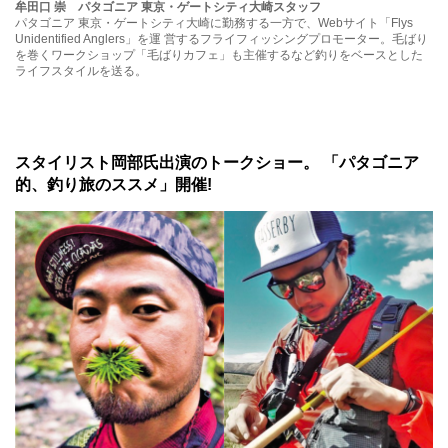
牟田口 崇 パタゴニア 東京・ゲートシティ大崎スタッフ
パタゴニア 東京・ゲートシティ大崎に勤務する一方で、Webサイト「Flys
Unidentified Anglers」を運 営するフライフィッシングプロモーター。毛ばり
を巻くワークショップ「毛ばりカフェ」も主催するなど釣りをベースとした
ライフスタイルを送る。
スタイリスト岡部氏出演のトークショー。 「パタゴニア
的、釣り旅のススメ」開催!