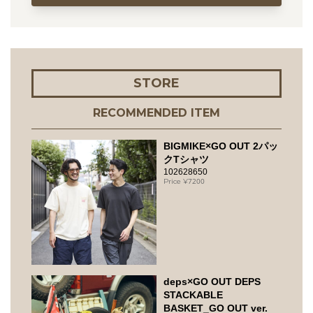
STORE
RECOMMENDED ITEM
BIGMIKE×GO OUT 2パッ
クTシャツ
102628650
7200
deps×GO OUT DEPS
STACKABLE
BASKET_GO OUT ver.