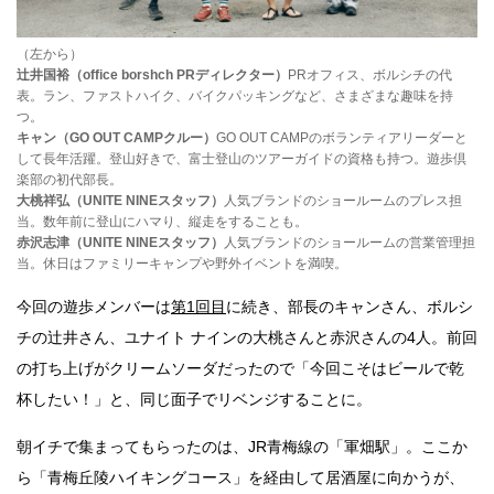
（左から）
辻井国裕（office borshch PRディレクター）
PRオフィス、ボルシチの代
表。ラン、ファストハイク、バイクパッキングなど、さまざまな趣味を持
つ。
キャン（GO OUT CAMPクルー）
GO OUT CAMPのボランティアリーダーと
して長年活躍。登山好きで、富士登山のツアーガイドの資格も持つ。遊歩倶
楽部の初代部長。
大桃祥弘（UNITE NINEスタッフ）
人気ブランドのショールームのプレス担
当。数年前に登山にハマり、縦走をすることも。
赤沢志津（UNITE NINEスタッフ）
人気ブランドのショールームの営業管理担
当。休日はファミリーキャンプや野外イベントを満喫。
今回の遊歩メンバーは
第1回目
に続き、部長のキャンさん、ボルシ
チの辻井さん、ユナイト ナインの大桃さんと赤沢さんの4人。前回
の打ち上げがクリームソーダだったので「今回こそはビールで乾
杯したい！」と、同じ面子でリベンジすることに。
朝イチで集まってもらったのは、JR青梅線の「軍畑駅」。ここか
ら「青梅丘陵ハイキングコース」を経由して居酒屋に向かうが、