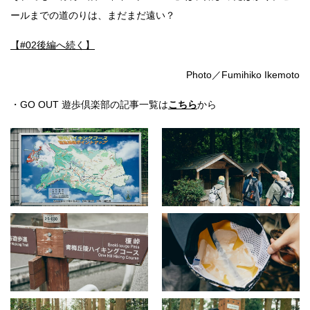
ールまでの道のりは、まだまだ遠い？
【#02後編へ続く】
Photo／Fumihiko Ikemoto
・GO OUT 遊歩倶楽部の記事一覧は
こちら
から