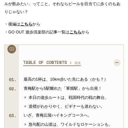
ルが飲みたい」ってこと。それならビールを目当てに歩くのもあ
りじゃない？
・後編は
こちら
から
・GO OUT 遊歩倶楽部の記事一覧は
こちら
から
TABLE OF CONTENTS :
目次
最高の1杯は、10km歩いた先にある（かも？）
青梅駅から5駅離れた「軍畑駅」から出発！
本日の遊歩ルートは、戦国時代の戦の舞台。
道標がわかりやく、ビギナーも迷わない。
いざ、青梅丘陵ハイキングコースへ。
急勾配の山道は、ワイルドなロケーションも。