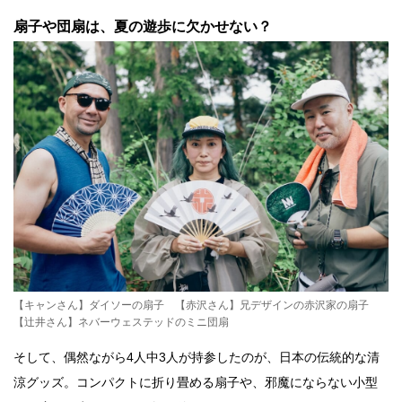
扇子や団扇は、夏の遊歩に欠かせない？
【キャンさん】ダイソーの扇子 【赤沢さん】兄デザインの赤沢家の扇子
【辻井さん】ネバーウェステッドのミニ団扇
そして、偶然ながら4人中3人が持参したのが、日本の伝統的な清
涼グッズ。コンパクトに折り畳める扇子や、邪魔にならない小型