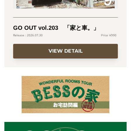
GO OUT vol.203 「家と車。」
990
2026.07.30
VIEW DETAIL