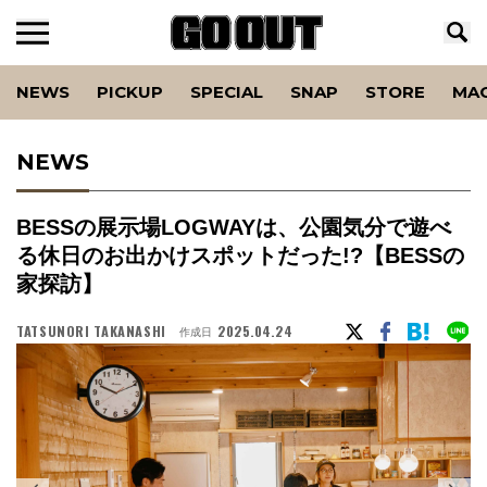
NEWS
PICKUP
SPECIAL
SNAP
STORE
MA
NEWS
BESSの展示場LOGWAYは、公園気分で遊べ
る休日のお出かけスポットだった!?【BESSの
家探訪】
TATSUNORI TAKANASHI
2025.04.24
作成日