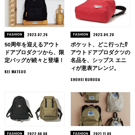
2023.07.26
2023.04.20
FASHION
FASHION
50周年を迎えるアウト
ポケット、どこ行った⁉︎
ドアプロダクツから、限
アウトドアプロダクツの
定バッグが続々と登場！
名品を、シップス エニ
ィが意表アレンジ。
KEI MATSUO
SHOHEI KURODA
2022.08.08
2021.11.09
FASHION
FASHION