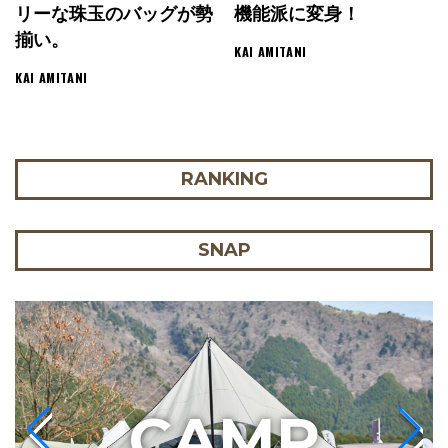
リーな珠玉のバッグが勢
機能派に変身！
揃い。
KAI AMITANI
KAI AMITANI
RANKING
SNAP
C
AMP