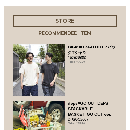
STORE
RECOMMENDED ITEM
BIGMIKE×GO OUT 2パッ
クTシャツ
102628650
7200
deps×GO OUT DEPS
STACKABLE
BASKET_GO OUT ver.
DPSGO2607
3950