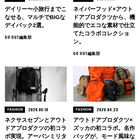
デイリー〜小旅行までこ
ネイバーフッド×アウト
なせる、マルチでBIGな
ドアプロダクツから、機
デイパック2選。
能的でエコな素材で仕立
てたコラボコレクショ
GO OUT編集部
ン。
GO OUT編集部
2020.06.18
2020.04.23
FASHION
FASHION
ネクサスセブンとアウト
アウトドアプロダクツ×
ドアプロダクツの初コラ
ズッカの初コラボ。名作
ボ実現。アーバンミリタ
バッグが、モード風味な