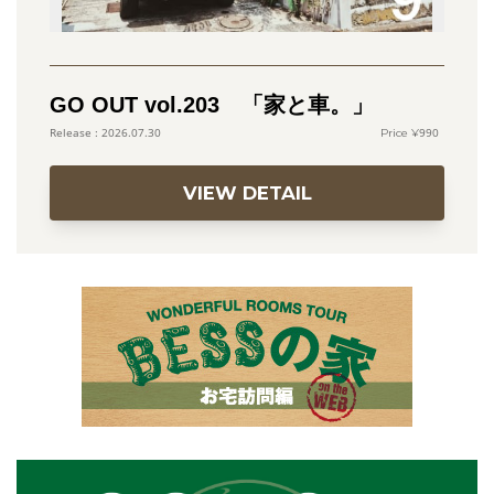
GO OUT vol.203 「家と車。」
990
2026.07.30
VIEW DETAIL