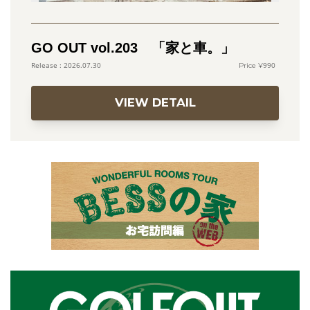
GO OUT vol.203 「家と車。」
990
2026.07.30
VIEW DETAIL