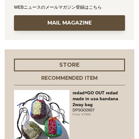
WEBニュースのメールマガジン登録はこちら
MAIL MAGAZINE
STORE
RECOMMENDED ITEM
redad×GO OUT redad
made in usa bandana
2way bag
DPSGO2607
7480