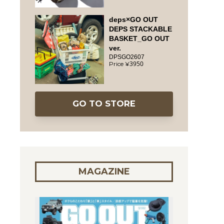
deps×GO OUT
DEPS STACKABLE
BASKET_GO OUT
ver.
DPSGO2607
3950
GO TO STORE
MAGAZINE