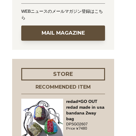
WEBニュースのメールマガジン登録はこち
ら
MAIL MAGAZINE
STORE
RECOMMENDED ITEM
redad×GO OUT
redad made in usa
bandana 2way
bag
DPSGO2607
7480